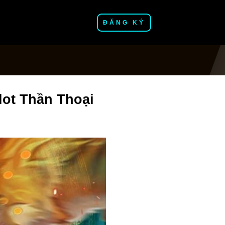
ĐĂNG KÝ
ot Thần Thoại