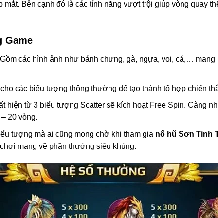
mắt. Bên cạnh đó là các tính năng vượt trội giúp vòng quay thê
ng Game
 Gồm các hình ảnh như bánh chưng, gà, ngựa, voi, cá,… mang 
 cho các biểu tượng thông thường để tạo thành tổ hợp chiến th
ất hiện từ 3 biểu tượng Scatter sẽ kích hoạt Free Spin. Càng nh
 – 20 vòng.
iểu tượng mà ai cũng mong chờ khi tham gia
nổ hũ Sơn Tinh 
 chơi mang về phần thưởng siêu khủng.