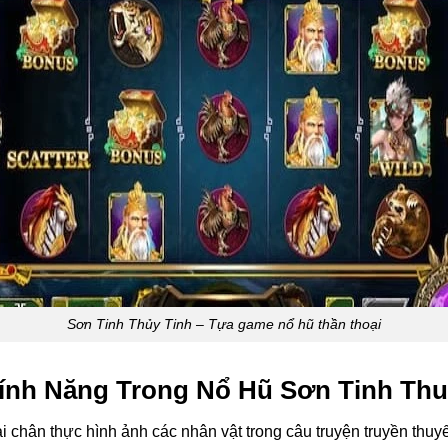
Sơn Tinh Thủy Tinh – Tựa game nổ hũ thần thoại
ính Năng Trong Nổ Hũ Sơn Tinh Thu
ại chân thực hình ảnh các nhân vật trong câu truyện truyền thu