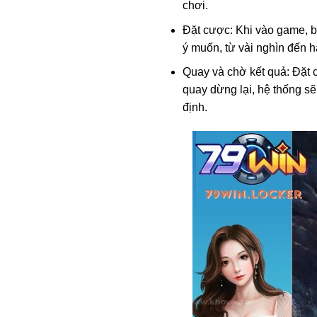
chơi.
Đặt cược: Khi vào game, b
ý muốn, từ vài nghìn đến 
Quay và chờ kết quả: Đặt 
quay dừng lại, hệ thống sẽ
định.