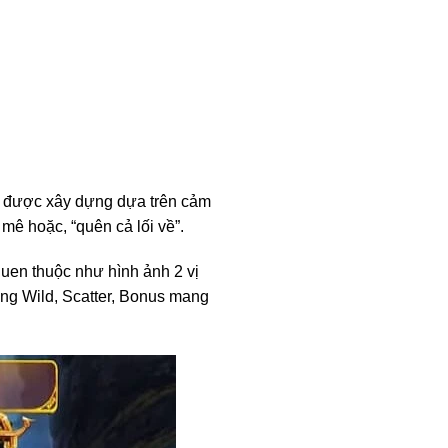
me được xây dựng dựa trên cảm
mê hoặc, “quên cả lối về”.
uen thuộc như hình ảnh 2 vị
ng Wild, Scatter, Bonus mang