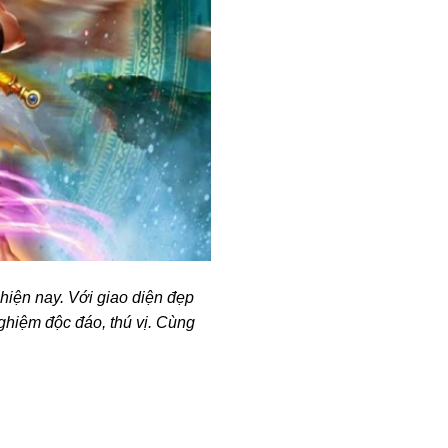
n hiện nay. Với giao diện đẹp
nghiệm độc đáo, thú vị. Cùng