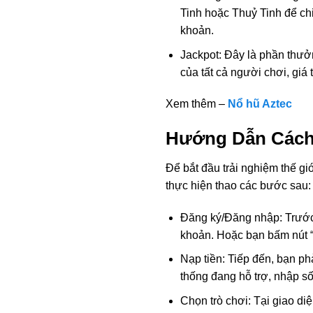
Tinh hoặc Thuỷ Tinh để ch
khoản.
Jackpot: Đây là phần thưở
của tất cả người chơi, giá t
Xem thêm –
Nổ hũ Aztec
Hướng Dẫn Cách 
Để bắt đầu trải nghiệm thế g
thực hiện thao các bước sau:
Đăng ký/Đăng nhập: Trước 
khoản. Hoặc bạn bấm nút “
Nạp tiền: Tiếp đến, bạn p
thống đang hỗ trợ, nhập số 
Chọn trò chơi: Tại giao d