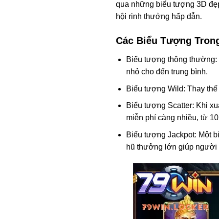
qua những biểu tượng 3D đẹp 
hội rinh thưởng hấp dẫn.
Các Biểu Tượng Tro
Biểu tượng thông thường:
nhỏ cho đến trung bình.
Biểu tượng Wild: Thay thế
Biểu tượng Scatter: Khi xu
miễn phí càng nhiều, từ 10
Biểu tượng Jackpot: Một b
hũ thưởng lớn giúp người