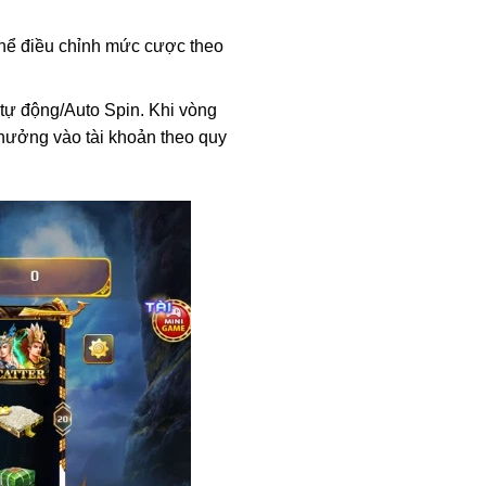
thể điều chỉnh mức cược theo
tự động/Auto Spin. Khi vòng
thưởng vào tài khoản theo quy