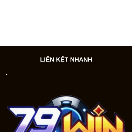
LIÊN KẾT NHANH