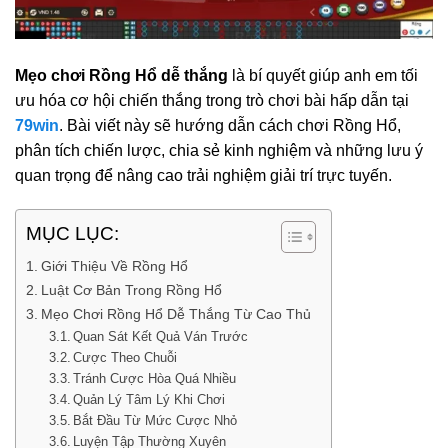
Mẹo chơi Rồng Hổ dễ thắng
là
󠁧󠁧󠁨󠁨󠁨
bí quyết
󠁧󠁧󠁨󠁨󠁨
giúp anh em tối
ưu hóa cơ hội chiến thắng trong trò chơi bài hấp dẫn tại
79win
. Bài viết này sẽ hướng dẫn cách chơi Rồng Hổ,
phân tích chiến lược, chia sẻ kinh nghiệm và những lưu ý
quan trọng để nâng cao trải nghiệm giải trí trực tuyến.
MỤC LỤC:
Giới Thiệu Về Rồng Hổ
Luật Cơ Bản Trong Rồng Hổ
Mẹo Chơi Rồng Hổ Dễ Thắng Từ Cao Thủ
Quan Sát Kết Quả Ván Trước
Cược Theo Chuỗi
Tránh Cược Hòa Quá Nhiều
Quản Lý Tâm Lý Khi Chơi
Bắt Đầu Từ Mức Cược Nhỏ
Luyện Tập Thường Xuyên