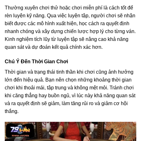
Thường xuyên chơi thử hoặc chơi miễn phí là cách tốt để
rèn luyện kỹ năng. Qua việc luyện tập, người chơi sẽ nhận
biết được các mô hình xuất hiện, học cách ra quyết định
nhanh chóng và xây dựng chiến lược hợp lý cho từng ván.
Kinh nghiệm tích lũy từ luyện tập sẽ nâng cao khả năng
quan sát và dự đoán kết quả chính xác hơn.
Chú Ý Đến Thời Gian Chơi
Thời gian và trạng thái tinh thần khi chơi cũng ảnh hưởng
lớn đến hiệu quả. Bạn nên chọn những khoảng thời gian
chơi khi thoải mái, tập trung và không mệt mỏi. Tránh chơi
khi căng thẳng hay buồn ngủ, vì lúc này khả năng quan sát
và ra quyết định sẽ giảm, làm tăng rủi ro và giảm cơ hội
thắng.