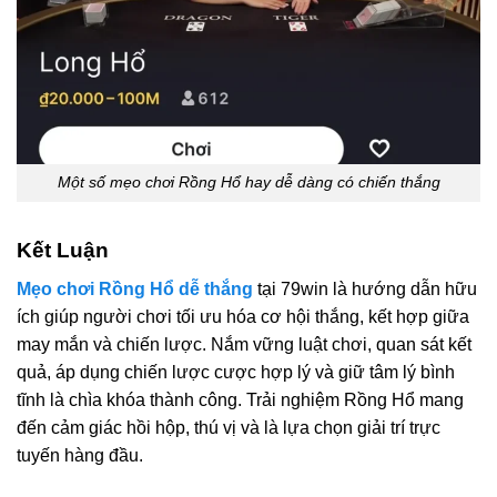
Một số mẹo chơi Rồng Hổ hay dễ dàng có chiến thắng
Kết Luận
Mẹo chơi Rồng Hổ dễ thắng
tại 79win là hướng dẫn hữu
ích giúp người chơi tối ưu hóa cơ hội thắng, kết hợp giữa
may mắn và chiến lược. Nắm vững luật chơi, quan sát kết
quả, áp dụng chiến lược cược hợp lý và giữ tâm lý bình
tĩnh là chìa khóa thành công. Trải nghiệm Rồng Hổ mang
đến cảm giác hồi hộp, thú vị và là lựa chọn giải trí trực
tuyến hàng đầu.